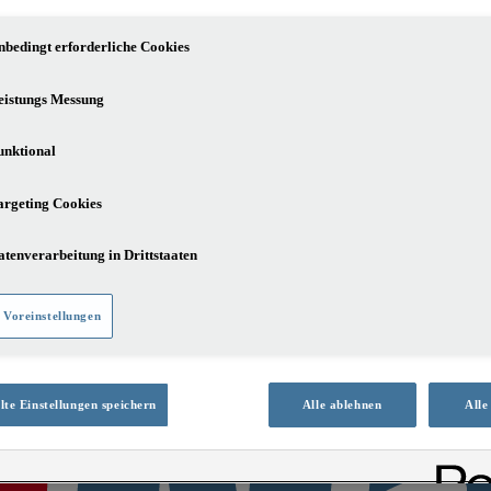
nbedingt erforderliche Cookies
eistungs Messung
unktional
argeting Cookies
atenverarbeitung in Drittstaaten
 Voreinstellungen
te Einstellungen speichern
Alle ablehnen
Alle