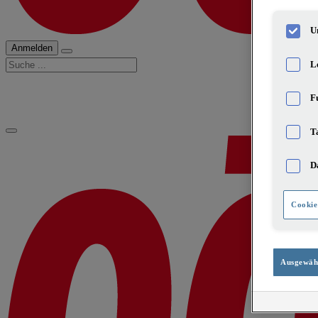
U
Anmelden
Suche
L
F
T
D
Cookie
Ausgewähl