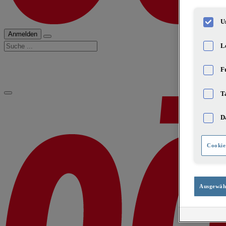
U
Anmelden
Suche
L
F
T
D
Cookie
Ausgewähl