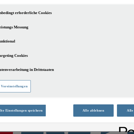
nbedingt erforderliche Cookies
eistungs Messung
unktional
argeting Cookies
atenverarbeitung in Drittstaaten
 Voreinstellungen
te Einstellungen speichern
Alle ablehnen
Alle