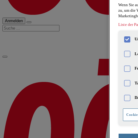
Wenn Sie au
zu, um die 
Marketingb
Anmelden
Liste der Pa
Suche
U
L
F
T
D
Cookie