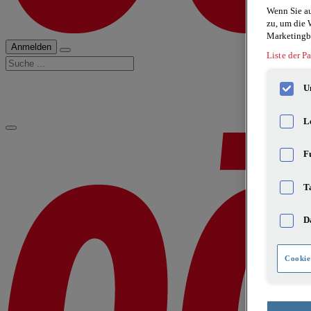
Wenn Sie au
zu, um die 
Marketingb
Anmelden
Liste der Pa
Suche
U
L
F
T
D
Cookie