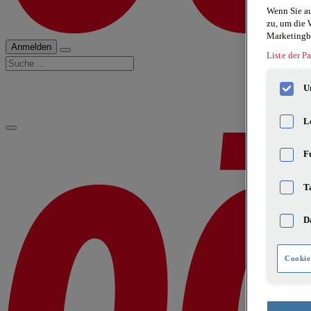
Wenn Sie au
zu, um die 
Marketingb
Anmelden
Liste der Pa
Suche
U
L
F
T
D
Cookie